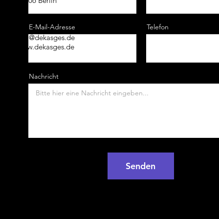
10006 Berlin
Mobil: +49 177 572 33
E-Mail-Adresse
Telefon
00
info@dekasges.de
www.dekasges.de
Nachricht
Senden