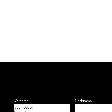
Kontakt aufnehmen
Deutsch-Kasachische
Gesellschaft e.V.
Vorname
Nachname
Postfach 80654